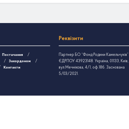
Реквізити
Партнер БО “Фонд Родини Камельчуків”
Постачання
ЄДРПОУ 43923148. Україна, 01133, Київ,
Закордоном
вул.Мечнікова, 4/1, оф.18б. Заснована
Контакти
5/03/2021.