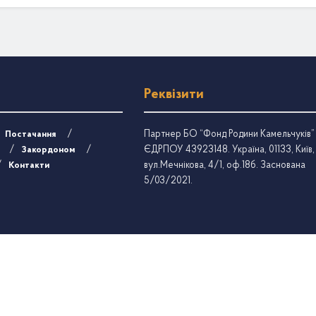
Реквізити
Партнер БО “Фонд Родини Камельчуків”
Постачання
ЄДРПОУ 43923148. Україна, 01133, Київ,
Закордоном
вул.Мечнікова, 4/1, оф.18б. Заснована
Контакти
5/03/2021.