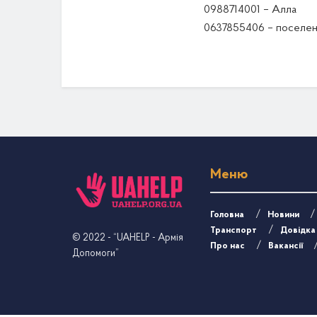
0988714001 – Алла
0637855406 – поселен
Меню
Головна
Новини
Транспорт
Довідка
© 2022
- “UAHELP - Армія
Про нас
Вакансії
Допомоги”