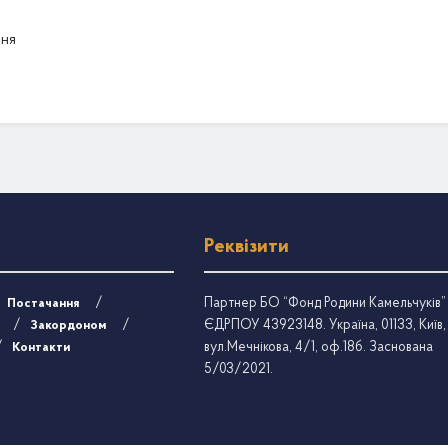
ня
Реквізити
Партнер БО “Фонд Родини Камельчуків”
Постачання
ЄДРПОУ 43923148. Україна, 01133, Київ,
Закордоном
вул.Мечнікова, 4/1, оф.18б. Заснована
Контакти
5/03/2021.