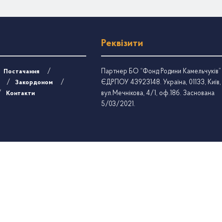
Реквізити
Партнер БО “Фонд Родини Камельчуків”
Постачання
ЄДРПОУ 43923148. Україна, 01133, Київ,
Закордоном
вул.Мечнікова, 4/1, оф.18б. Заснована
Контакти
5/03/2021.